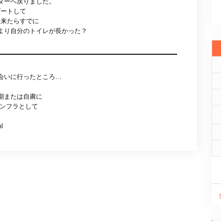
ターへ戻りました。
ブートして
て来たらすでに
より自分のトイレが長かった？
会いに行ったところ…
期または自粛に
インフラとして
ml