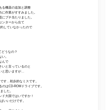
ある機器の追加と調整
めに作業がすすみました。
題にブチ当たりました。
センターから出て
予約していなかったので
てどうなの？
ない。
なんで
さいと言っているのと
いと思いますが…
いです…初歩的なミスです。
のはCD-ROMドライブです。
りました。
ンド大国ではいですか！
ればいいだけです。