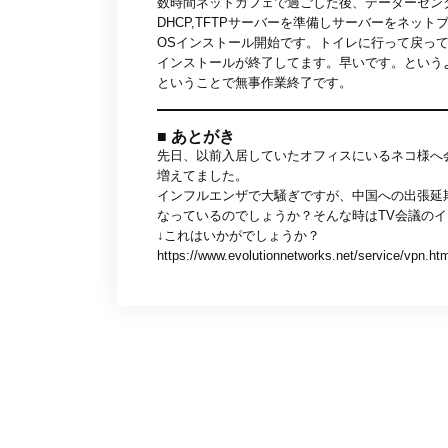
数時間ネットカフェで過ごした後、データーセン
DHCP,TFTPサーバーを準備しサーバーをネット
OSインストール開始です。トイレに行って戻っ
インストールが終了してます。早いです。という
ということで無事作業終了です。
■ あとがき
先日、以前入居していたオフィスにいるネコ様へ
増えてました。
インフルエンザで大騒ぎですが、中国への出張延
なっているのでしょうか？そんな時はTV会議の
↓これはいかがでしょうか？
https://www.evolutionnetworks.net/service/vpn.ht