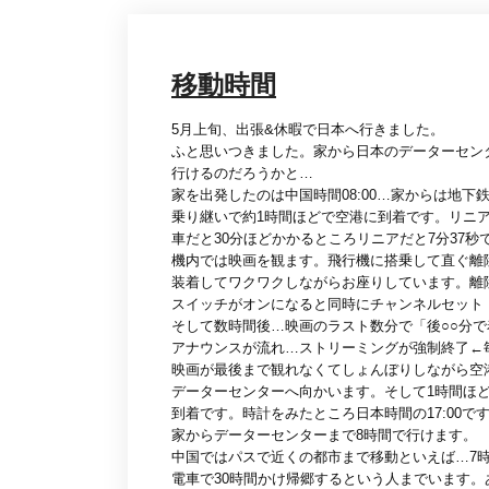
移動時間
5月上旬、出張&休暇で日本へ行きました。
ふと思いつきました。家から日本のデーターセン
行けるのだろうかと…
家を出発したのは中国時間08:00…家からは地下
乗り継いで約1時間ほどで空港に到着です。リニアの
車だと30分ほどかかるところリニアだと7分37秒
機内では映画を観ます。飛行機に搭乗して直ぐ離
装着してワクワクしながらお座りしています。離
スイッチがオンになると同時にチャンネルセット
そして数時間後…映画のラスト数分で「後○○分
アナウンスが流れ…ストリーミングが強制終了←
映画が最後まで観れなくてしょんぼりしながら空
データーセンターへ向かいます。そして1時間ほ
到着です。時計をみたところ日本時間の17:00で
家からデーターセンターまで8時間で行けます。
中国ではパスで近くの都市まで移動といえば…7
電車で30時間かけ帰郷するという人までいます。