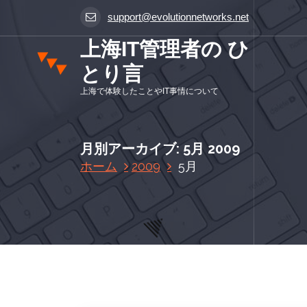
コ
support@evolutionnetworks.net
ン
テ
上海IT管理者の ひ
ン
とり言
ツ
に
上海で体験したことやIT事情について
ス
キ
ッ
月別アーカイブ: 5月 2009
プ
ホーム
2009
5月