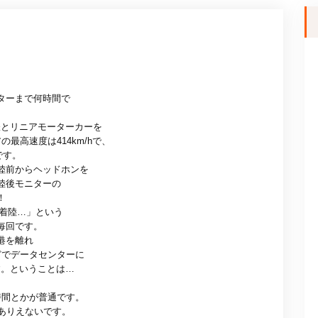
ターまで何時間で
鉄とリニアモーターカーを
最高速度は414km/hで、
です。
陸前からヘッドホンを
陸後モニターの
！
で着陸…」という
毎回です。
港を離れ
どでデータセンターに
す。ということは…
時間とかが普通です。
ありえないです。