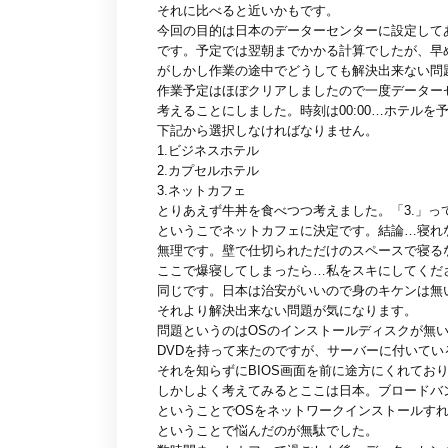
それに比べると近いかもです。
今回の目的は日本のデーターセンターに設定して
です。予定では翌朝までかかる計算でしたが、早
がしかし作業の途中でどうしても解決出来ない問
作業予定はほぼクリアしましたので一度データー
考えることにしました。時刻は00:00…ホテルを
下記から選択しなければなりません。
1.ビジネスホテル
2.カプセルホテル
3.ネットカフェ
とりあえず牛丼を食べつつ考えました。「3.」っ
というこでネットカフェに決定です。結論…寝れ
無理です。壁で仕切られただけのスペースで寝る
ここで爆寝してしまったら…私をスキにしてくだ
同じです。日本は治安がいいので身のキケンは無
それより解決出来ない問題が気になります。
問題というのはOSのインストールディスクが無
DVDを持って来たのですが、サーバーに付いている
それを知らずにBIOS画面を前に途方にくれてお
しかしよく考えてみるとここは日本。ブロードバ
ということでOSをネットワークインストールす
ということで悩んだのが無駄でした。