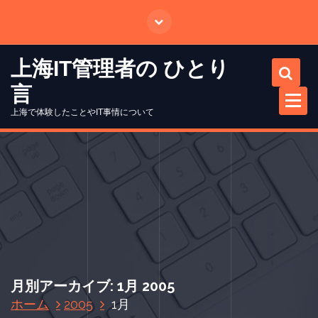
コ
ン
テ
ン
上海IT管理者の ひとり
ツ
言
に
ス
上海で体験したことやIT事情について
キ
ッ
プ
月別アーカイブ: 1月 2005
ホーム
2005
1月