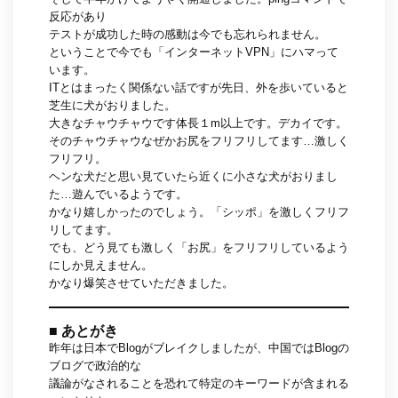
反応があり
テストが成功した時の感動は今でも忘れられません。
ということで今でも「インターネットVPN」にハマって
います。
ITとはまったく関係ない話ですが先日、外を歩いていると
芝生に犬がおりました。
大きなチャウチャウです体長１m以上です。デカイです。
そのチャウチャウなぜかお尻をフリフリしてます…激しく
フリフリ。
ヘンな犬だと思い見ていたら近くに小さな犬がおりまし
た…遊んでいるようです。
かなり嬉しかったのでしょう。「シッポ」を激しくフリフ
リしてます。
でも、どう見ても激しく「お尻」をフリフリしているよう
にしか見えません。
かなり爆笑させていただきました。
■ あとがき
昨年は日本でBlogがブレイクしましたが、中国ではBlogの
ブログで政治的な
議論がなされることを恐れて特定のキーワードが含まれる