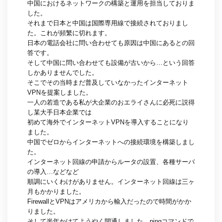
中国におけるネットワークの構築と運用を担当しておりま
した。
それまで日本と中国は国際専用線で接続されておりまし
た。これが頻繁に切れます。
日本の電話会社に問い合わせても原因は中国にあるとの回
答です。
そして中国に問い合わせても設備が古いから…という回答
しかありませんでした。
そこでその当時まだ普及していなかったインターネット
VPNを提案しました。
一人の若造である私が大企業のおエライさんに必死に説得
し某大手日本企業では
初めて海外でインターネットVPNを導入することになり
ました。
中国でゼロからインターネットへの接続環境を構築しまし
た。
インターネット回線の申請からルータの設置、各種サーバ
の導入…などなど
順調にいくわけがありません。インターネット回線は三ヶ
月もかかりました。
FirewallとVPNはアメリカから輸入だったので時間がかか
りました。
そして半年かけてようやく開通しました。pingコマンドで