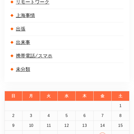
リモートワーク
上海事情
出張
出来事
携帯電話/スマホ
未分類
日
月
火
水
木
金
土
1
2
3
4
5
6
7
8
9
10
11
12
13
14
15