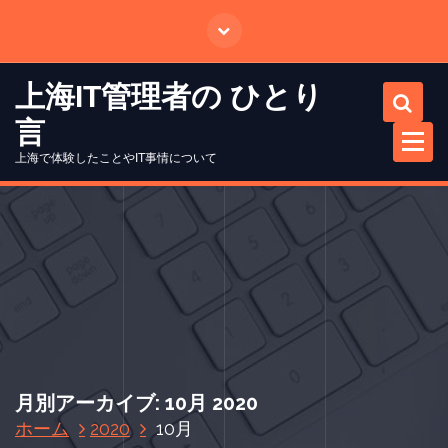
コ
ン
テ
ン
上海IT管理者の ひとり
ツ
言
に
ス
上海で体験したことやIT事情について
キ
ッ
プ
月別アーカイブ: 10月 2020
ホーム
2020
10月