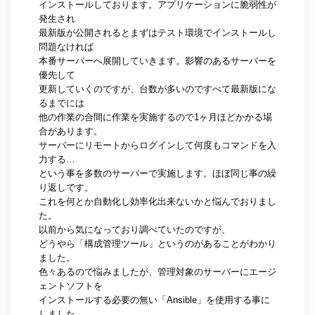
インストールしております。アプリケーションに脆弱性が
発生され
最新版が公開されるとまずはテスト環境でインストールし
問題なければ
本番サーバーへ展開していきます。影響のあるサーバーを
優先して
更新していくのですが、台数が多いのですべて最新版にな
るまでには
他の作業の合間に作業を実施するので1ヶ月ほどかかる場
合があります。
サーバーにリモートからログインして何度もコマンドを入
力する…
という事を多数のサーバーで実施します。ほぼ同じ事の繰
り返しです。
これを何とか自動化し効率化出来ないかと悩んでおりまし
た。
以前から気になっており調べていたのですが、
どうやら「構成管理ツール」というのがあることがわかり
ました。
色々あるので悩みましたが、管理対象のサーバーにエージ
ェントソフトを
インストールする必要の無い「Ansible」を使用する事に
しました。