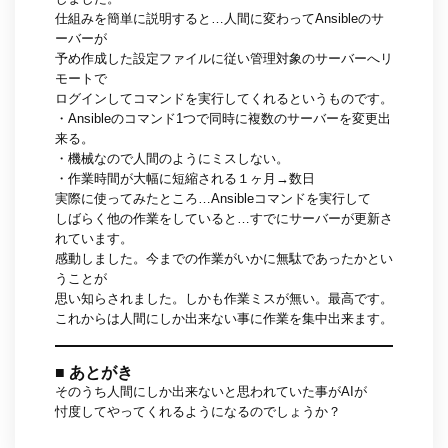
仕組みを簡単に説明すると…人間に変わってAnsibleのサ
ーバーが
予め作成した設定ファイルに従い管理対象のサーバーへリ
モートで
ログインしてコマンドを実行してくれるというものです。
・Ansibleのコマンド1つで同時に複数のサーバーを変更出
来る。
・機械なので人間のようにミスしない。
・作業時間が大幅に短縮される１ヶ月→数日
実際に使ってみたところ…Ansibleコマンドを実行して
しばらく他の作業をしていると…すでにサーバーが更新さ
れています。
感動しました。今までの作業がいかに無駄であったかとい
うことが
思い知らされました。しかも作業ミスが無い。最高です。
これからは人間にしか出来ない事に作業を集中出来ます。
■ あとがき
そのうち人間にしか出来ないと思われていた事がAIが
忖度してやってくれるようになるのでしょうか？